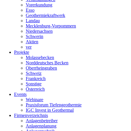
Vorerkundung
Esso
Geothermiekraftwerk
Landau
Mecklenburg-Vorpommern
Niedersachsen
Schwerin
Aktien
ver
Projekte
Molassebecken
Norddeutsches Becken
Oberrheingraben
Schweiz
Frankreich
Sonstige
Österreich
Events
Webinare
Praxisforum Tiefengeothermie
IGC Invest in Geothermal
Firmenverzeichnis
Anlagenbetreiber
Anlagenplanung