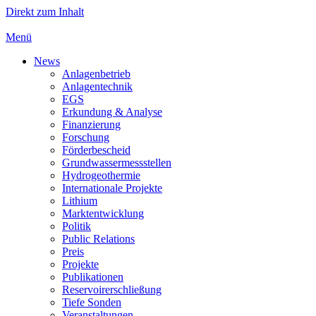
Direkt zum Inhalt
Menü
News
Anlagenbetrieb
Anlagentechnik
EGS
Erkundung & Analyse
Finanzierung
Forschung
Förderbescheid
Grundwassermessstellen
Hydrogeothermie
Internationale Projekte
Lithium
Marktentwicklung
Politik
Public Relations
Preis
Projekte
Publikationen
Reservoirerschließung
Tiefe Sonden
Veranstaltungen