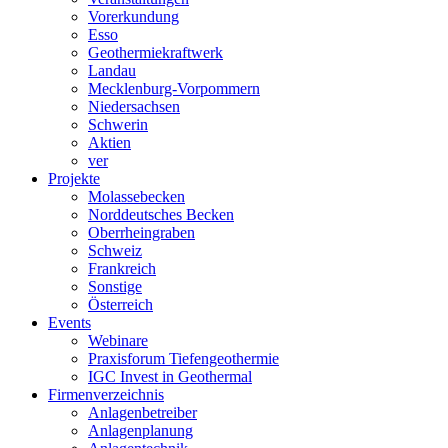
Vorerkundung
Esso
Geothermiekraftwerk
Landau
Mecklenburg-Vorpommern
Niedersachsen
Schwerin
Aktien
ver
Projekte
Molassebecken
Norddeutsches Becken
Oberrheingraben
Schweiz
Frankreich
Sonstige
Österreich
Events
Webinare
Praxisforum Tiefengeothermie
IGC Invest in Geothermal
Firmenverzeichnis
Anlagenbetreiber
Anlagenplanung