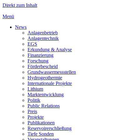
Direkt zum Inhalt
Menü
News
Anlagenbetrieb
Anlagentechnik
EGS
Erkundung & Analyse
Finanzierung
Forschung
Förderbescheid
Grundwassermessstellen
Hydrogeothermie
Internationale Projekte
Lithium
Marktentwicklung
Politik
Public Relations
Preis
Projekte
Publikationen
Reservoirerschließung
Tiefe Sonden
Veranstaltungen