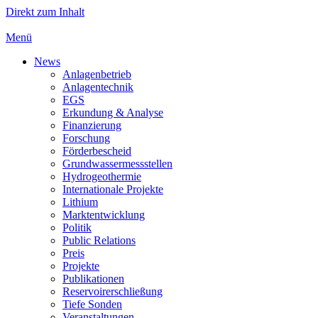
Direkt zum Inhalt
Menü
News
Anlagenbetrieb
Anlagentechnik
EGS
Erkundung & Analyse
Finanzierung
Forschung
Förderbescheid
Grundwassermessstellen
Hydrogeothermie
Internationale Projekte
Lithium
Marktentwicklung
Politik
Public Relations
Preis
Projekte
Publikationen
Reservoirerschließung
Tiefe Sonden
Veranstaltungen