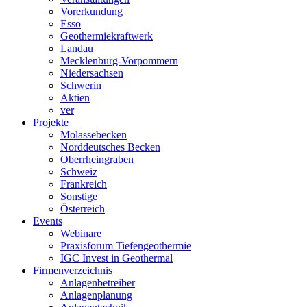
Vorerkundung
Esso
Geothermiekraftwerk
Landau
Mecklenburg-Vorpommern
Niedersachsen
Schwerin
Aktien
ver
Projekte
Molassebecken
Norddeutsches Becken
Oberrheingraben
Schweiz
Frankreich
Sonstige
Österreich
Events
Webinare
Praxisforum Tiefengeothermie
IGC Invest in Geothermal
Firmenverzeichnis
Anlagenbetreiber
Anlagenplanung