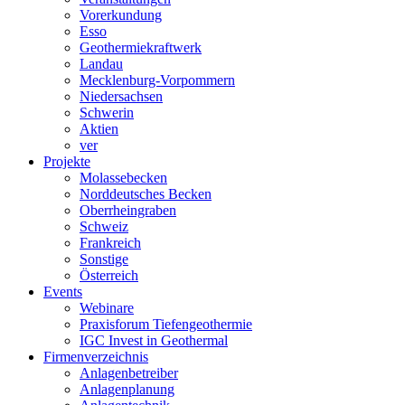
Vorerkundung
Esso
Geothermiekraftwerk
Landau
Mecklenburg-Vorpommern
Niedersachsen
Schwerin
Aktien
ver
Projekte
Molassebecken
Norddeutsches Becken
Oberrheingraben
Schweiz
Frankreich
Sonstige
Österreich
Events
Webinare
Praxisforum Tiefengeothermie
IGC Invest in Geothermal
Firmenverzeichnis
Anlagenbetreiber
Anlagenplanung