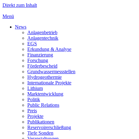
Direkt zum Inhalt
Menü
News
Anlagenbetrieb
Anlagentechnik
EGS
Erkundung & Analyse
Finanzierung
Forschung
Förderbescheid
Grundwassermessstellen
Hydrogeothermie
Internationale Projekte
Lithium
Marktentwicklung
Politik
Public Relations
Preis
Projekte
Publikationen
Reservoirerschließung
Tiefe Sonden
Veranstaltungen