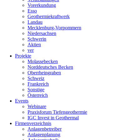
Vorerkundung
Esso
Geothermiekraftwerk
Landau
Mecklenburg-Vorpommern
Niedersachsen
Schwerin
Aktien
ver
Projekte
Molassebecken
Norddeutsches Becken
Oberrheingraben
Schweiz
Frankreich
Sonstige
Österreich
Events
Webinare
Praxisforum Tiefengeothermie
IGC Invest in Geothermal
Firmenverzeichnis
Anlagenbetreiber
Anlagenplanung