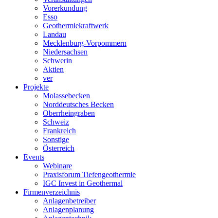
Vorerkundung
Esso
Geothermiekraftwerk
Landau
Mecklenburg-Vorpommern
Niedersachsen
Schwerin
Aktien
ver
Projekte
Molassebecken
Norddeutsches Becken
Oberrheingraben
Schweiz
Frankreich
Sonstige
Österreich
Events
Webinare
Praxisforum Tiefengeothermie
IGC Invest in Geothermal
Firmenverzeichnis
Anlagenbetreiber
Anlagenplanung