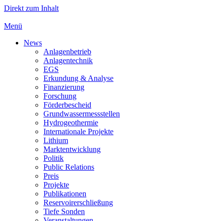
Direkt zum Inhalt
Menü
News
Anlagenbetrieb
Anlagentechnik
EGS
Erkundung & Analyse
Finanzierung
Forschung
Förderbescheid
Grundwassermessstellen
Hydrogeothermie
Internationale Projekte
Lithium
Marktentwicklung
Politik
Public Relations
Preis
Projekte
Publikationen
Reservoirerschließung
Tiefe Sonden
Veranstaltungen