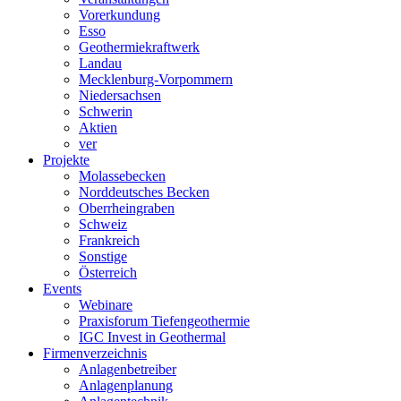
Vorerkundung
Esso
Geothermiekraftwerk
Landau
Mecklenburg-Vorpommern
Niedersachsen
Schwerin
Aktien
ver
Projekte
Molassebecken
Norddeutsches Becken
Oberrheingraben
Schweiz
Frankreich
Sonstige
Österreich
Events
Webinare
Praxisforum Tiefengeothermie
IGC Invest in Geothermal
Firmenverzeichnis
Anlagenbetreiber
Anlagenplanung