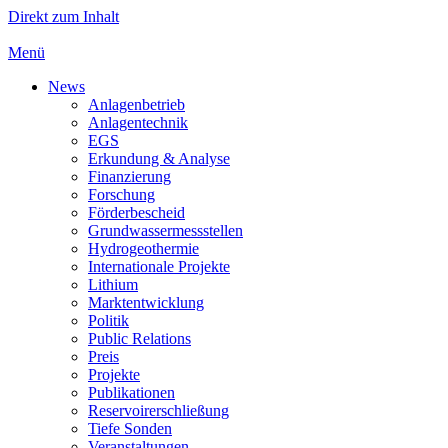
Direkt zum Inhalt
Menü
News
Anlagenbetrieb
Anlagentechnik
EGS
Erkundung & Analyse
Finanzierung
Forschung
Förderbescheid
Grundwassermessstellen
Hydrogeothermie
Internationale Projekte
Lithium
Marktentwicklung
Politik
Public Relations
Preis
Projekte
Publikationen
Reservoirerschließung
Tiefe Sonden
Veranstaltungen