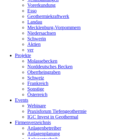
Vorerkundung
Esso
Geothermiekraftwerk
Landau
Mecklenburg-Vorpommern
Niedersachsen
Schwerin
Aktien
ver
Projekte
Molassebecken
Norddeutsches Becken
Oberrheingraben
Schweiz
Frankreich
Sonstige
Österreich
Events
Webinare
Praxisforum Tiefengeothermie
IGC Invest in Geothermal
Firmenverzeichnis
Anlagenbetreiber
Anlagenplanung