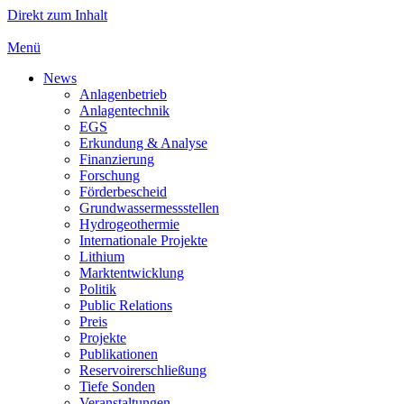
Direkt zum Inhalt
Menü
News
Anlagenbetrieb
Anlagentechnik
EGS
Erkundung & Analyse
Finanzierung
Forschung
Förderbescheid
Grundwassermessstellen
Hydrogeothermie
Internationale Projekte
Lithium
Marktentwicklung
Politik
Public Relations
Preis
Projekte
Publikationen
Reservoirerschließung
Tiefe Sonden
Veranstaltungen