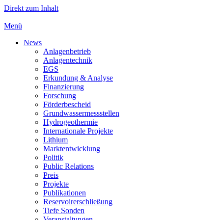
Direkt zum Inhalt
Menü
News
Anlagenbetrieb
Anlagentechnik
EGS
Erkundung & Analyse
Finanzierung
Forschung
Förderbescheid
Grundwassermessstellen
Hydrogeothermie
Internationale Projekte
Lithium
Marktentwicklung
Politik
Public Relations
Preis
Projekte
Publikationen
Reservoirerschließung
Tiefe Sonden
Veranstaltungen