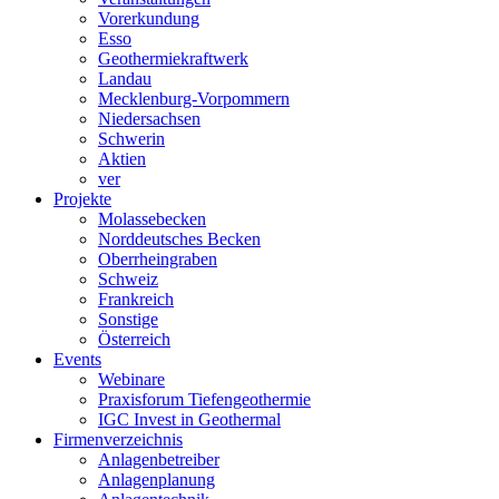
Vorerkundung
Esso
Geothermiekraftwerk
Landau
Mecklenburg-Vorpommern
Niedersachsen
Schwerin
Aktien
ver
Projekte
Molassebecken
Norddeutsches Becken
Oberrheingraben
Schweiz
Frankreich
Sonstige
Österreich
Events
Webinare
Praxisforum Tiefengeothermie
IGC Invest in Geothermal
Firmenverzeichnis
Anlagenbetreiber
Anlagenplanung