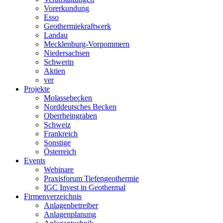
Vorerkundung
Esso
Geothermiekraftwerk
Landau
Mecklenburg-Vorpommern
Niedersachsen
Schwerin
Aktien
ver
Projekte
Molassebecken
Norddeutsches Becken
Oberrheingraben
Schweiz
Frankreich
Sonstige
Österreich
Events
Webinare
Praxisforum Tiefengeothermie
IGC Invest in Geothermal
Firmenverzeichnis
Anlagenbetreiber
Anlagenplanung