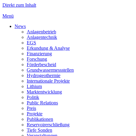
Direkt zum Inhalt
Menü
News
Anlagenbetrieb
Anlagentechnik
EGS
Erkundung & Analyse
Finanzierung
Forschung
Förderbescheid
Grundwassermessstellen
Hydrogeothermie
Internationale Projekte
Lithium
Marktentwicklung
Politik
Public Relations
Preis
Projekte
Publikationen
Reservoirerschließung
Tiefe Sonden
Veranstaltungen