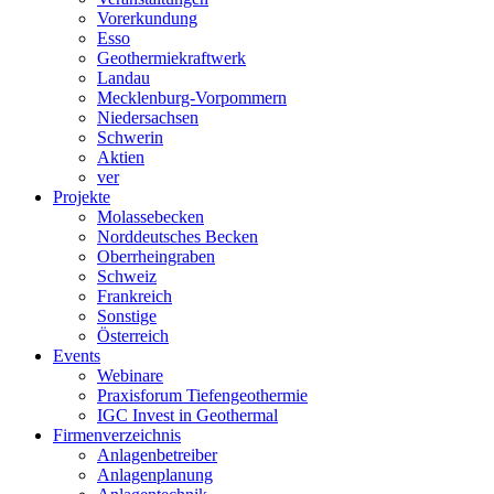
Vorerkundung
Esso
Geothermiekraftwerk
Landau
Mecklenburg-Vorpommern
Niedersachsen
Schwerin
Aktien
ver
Projekte
Molassebecken
Norddeutsches Becken
Oberrheingraben
Schweiz
Frankreich
Sonstige
Österreich
Events
Webinare
Praxisforum Tiefengeothermie
IGC Invest in Geothermal
Firmenverzeichnis
Anlagenbetreiber
Anlagenplanung