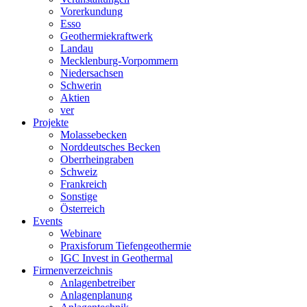
Vorerkundung
Esso
Geothermiekraftwerk
Landau
Mecklenburg-Vorpommern
Niedersachsen
Schwerin
Aktien
ver
Projekte
Molassebecken
Norddeutsches Becken
Oberrheingraben
Schweiz
Frankreich
Sonstige
Österreich
Events
Webinare
Praxisforum Tiefengeothermie
IGC Invest in Geothermal
Firmenverzeichnis
Anlagenbetreiber
Anlagenplanung