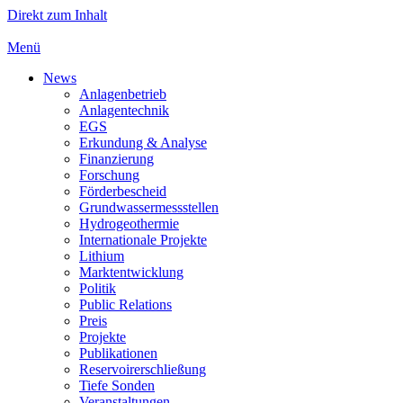
Direkt zum Inhalt
Menü
News
Anlagenbetrieb
Anlagentechnik
EGS
Erkundung & Analyse
Finanzierung
Forschung
Förderbescheid
Grundwassermessstellen
Hydrogeothermie
Internationale Projekte
Lithium
Marktentwicklung
Politik
Public Relations
Preis
Projekte
Publikationen
Reservoirerschließung
Tiefe Sonden
Veranstaltungen