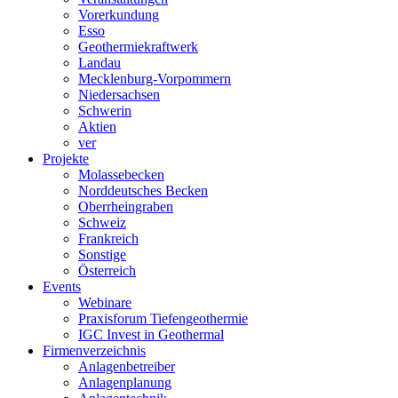
Vorerkundung
Esso
Geothermiekraftwerk
Landau
Mecklenburg-Vorpommern
Niedersachsen
Schwerin
Aktien
ver
Projekte
Molassebecken
Norddeutsches Becken
Oberrheingraben
Schweiz
Frankreich
Sonstige
Österreich
Events
Webinare
Praxisforum Tiefengeothermie
IGC Invest in Geothermal
Firmenverzeichnis
Anlagenbetreiber
Anlagenplanung