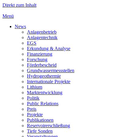
Direkt zum Inhalt
Menü
News
Anlagenbetrieb
Anlagentechnik
EGS
Erkundung & Analyse
Finanzierung
Forschung
Förderbescheid
Grundwassermessstellen
Hydrogeothermie
Internationale Projekte
Lithium
Marktentwicklung
Politik
Public Relations
Preis
Projekte
Publikationen
Reservoirerschließung
Tiefe Sonden
Veranstaltungen