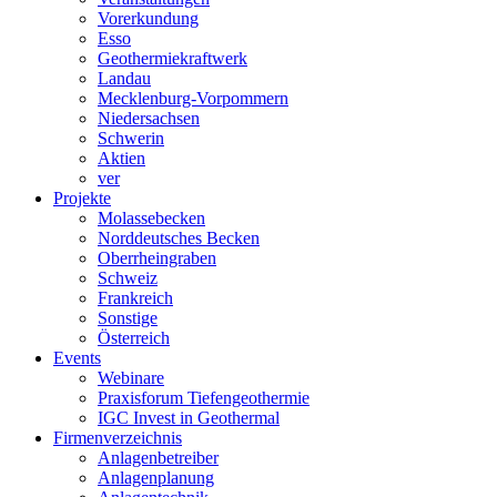
Vorerkundung
Esso
Geothermiekraftwerk
Landau
Mecklenburg-Vorpommern
Niedersachsen
Schwerin
Aktien
ver
Projekte
Molassebecken
Norddeutsches Becken
Oberrheingraben
Schweiz
Frankreich
Sonstige
Österreich
Events
Webinare
Praxisforum Tiefengeothermie
IGC Invest in Geothermal
Firmenverzeichnis
Anlagenbetreiber
Anlagenplanung