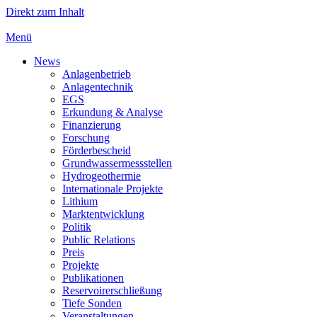
Direkt zum Inhalt
Menü
News
Anlagenbetrieb
Anlagentechnik
EGS
Erkundung & Analyse
Finanzierung
Forschung
Förderbescheid
Grundwassermessstellen
Hydrogeothermie
Internationale Projekte
Lithium
Marktentwicklung
Politik
Public Relations
Preis
Projekte
Publikationen
Reservoirerschließung
Tiefe Sonden
Veranstaltungen