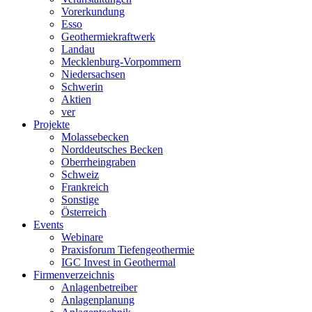
Vorerkundung
Esso
Geothermiekraftwerk
Landau
Mecklenburg-Vorpommern
Niedersachsen
Schwerin
Aktien
ver
Projekte
Molassebecken
Norddeutsches Becken
Oberrheingraben
Schweiz
Frankreich
Sonstige
Österreich
Events
Webinare
Praxisforum Tiefengeothermie
IGC Invest in Geothermal
Firmenverzeichnis
Anlagenbetreiber
Anlagenplanung