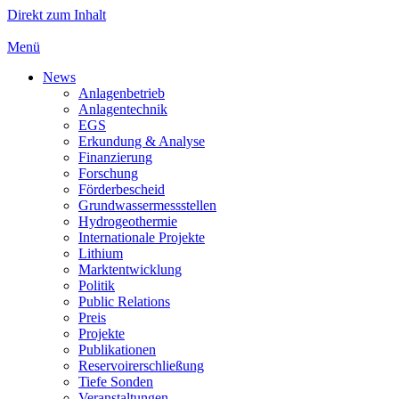
Direkt zum Inhalt
Menü
News
Anlagenbetrieb
Anlagentechnik
EGS
Erkundung & Analyse
Finanzierung
Forschung
Förderbescheid
Grundwassermessstellen
Hydrogeothermie
Internationale Projekte
Lithium
Marktentwicklung
Politik
Public Relations
Preis
Projekte
Publikationen
Reservoirerschließung
Tiefe Sonden
Veranstaltungen