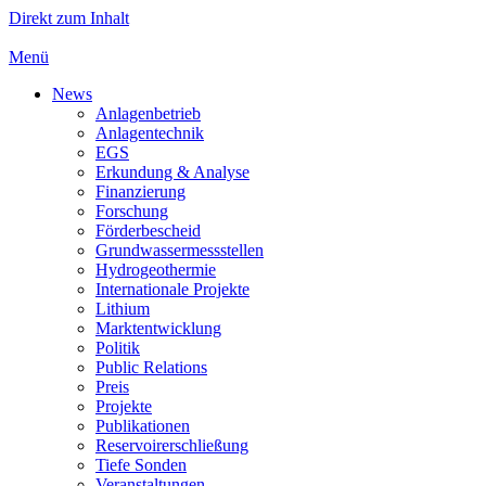
Direkt zum Inhalt
Menü
News
Anlagenbetrieb
Anlagentechnik
EGS
Erkundung & Analyse
Finanzierung
Forschung
Förderbescheid
Grundwassermessstellen
Hydrogeothermie
Internationale Projekte
Lithium
Marktentwicklung
Politik
Public Relations
Preis
Projekte
Publikationen
Reservoirerschließung
Tiefe Sonden
Veranstaltungen