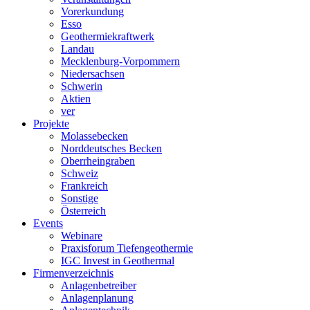
Vorerkundung
Esso
Geothermiekraftwerk
Landau
Mecklenburg-Vorpommern
Niedersachsen
Schwerin
Aktien
ver
Projekte
Molassebecken
Norddeutsches Becken
Oberrheingraben
Schweiz
Frankreich
Sonstige
Österreich
Events
Webinare
Praxisforum Tiefengeothermie
IGC Invest in Geothermal
Firmenverzeichnis
Anlagenbetreiber
Anlagenplanung