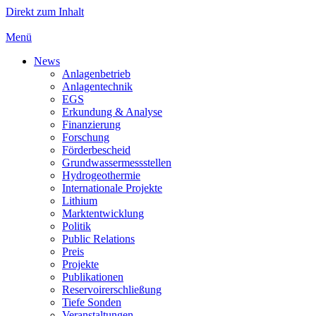
Direkt zum Inhalt
Menü
News
Anlagenbetrieb
Anlagentechnik
EGS
Erkundung & Analyse
Finanzierung
Forschung
Förderbescheid
Grundwassermessstellen
Hydrogeothermie
Internationale Projekte
Lithium
Marktentwicklung
Politik
Public Relations
Preis
Projekte
Publikationen
Reservoirerschließung
Tiefe Sonden
Veranstaltungen