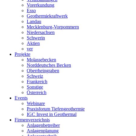
Vorerkundung
Esso
Geothermiekraftwerk
Landau
Mecklenburg-Vorpommern
Niedersachsen
Schwerin
Aktien
ver
Projekte
Molassebecken
Norddeutsches Becken
Oberrheingraben
Schweiz
Frankreich
Sonstige
Österreich
Events
Webinare
Praxisforum Tiefengeothermie
IGC Invest in Geothermal
Firmenverzeichnis
Anlagenbetreiber
Anlagenplanung