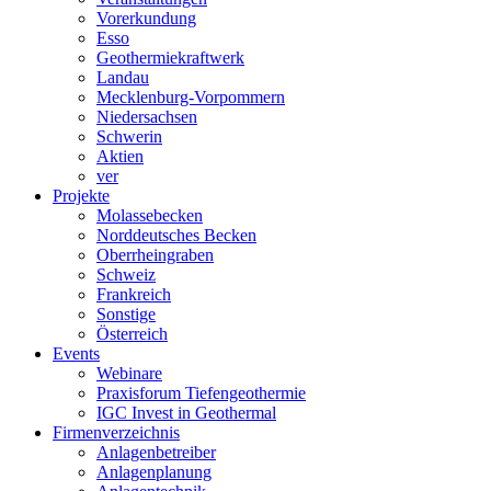
Vorerkundung
Esso
Geothermiekraftwerk
Landau
Mecklenburg-Vorpommern
Niedersachsen
Schwerin
Aktien
ver
Projekte
Molassebecken
Norddeutsches Becken
Oberrheingraben
Schweiz
Frankreich
Sonstige
Österreich
Events
Webinare
Praxisforum Tiefengeothermie
IGC Invest in Geothermal
Firmenverzeichnis
Anlagenbetreiber
Anlagenplanung