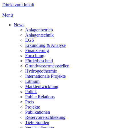
Direkt zum Inhalt
Menü
News
Anlagenbetrieb
Anlagentechnik
EGS
Erkundung & Analyse
Finanzierung
Forschung
Förderbescheid
Grundwassermessstellen
Hydrogeothermie
Internationale Projekte
Lithium
Marktentwicklung
Politik
Public Relations
Preis
Projekte
Publikationen
Reservoirerschließung
Tiefe Sonden
Veranstaltungen