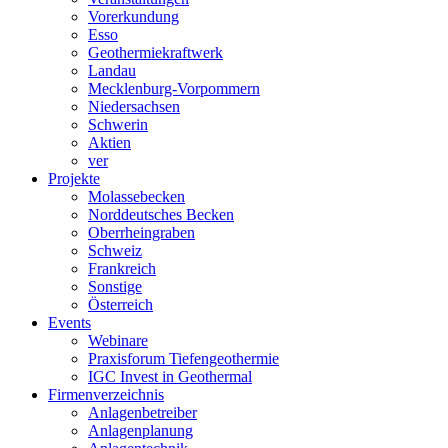
Vorerkundung
Esso
Geothermiekraftwerk
Landau
Mecklenburg-Vorpommern
Niedersachsen
Schwerin
Aktien
ver
Projekte
Molassebecken
Norddeutsches Becken
Oberrheingraben
Schweiz
Frankreich
Sonstige
Österreich
Events
Webinare
Praxisforum Tiefengeothermie
IGC Invest in Geothermal
Firmenverzeichnis
Anlagenbetreiber
Anlagenplanung