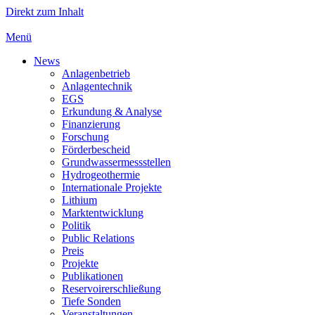
Direkt zum Inhalt
Menü
News
Anlagenbetrieb
Anlagentechnik
EGS
Erkundung & Analyse
Finanzierung
Forschung
Förderbescheid
Grundwassermessstellen
Hydrogeothermie
Internationale Projekte
Lithium
Marktentwicklung
Politik
Public Relations
Preis
Projekte
Publikationen
Reservoirerschließung
Tiefe Sonden
Veranstaltungen