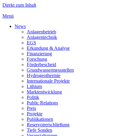
Direkt zum Inhalt
Menü
News
Anlagenbetrieb
Anlagentechnik
EGS
Erkundung & Analyse
Finanzierung
Forschung
Förderbescheid
Grundwassermessstellen
Hydrogeothermie
Internationale Projekte
Lithium
Marktentwicklung
Politik
Public Relations
Preis
Projekte
Publikationen
Reservoirerschließung
Tiefe Sonden
Veranstaltungen