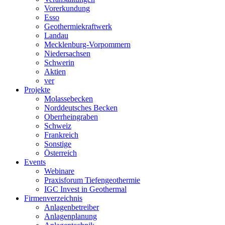
Vorerkundung
Esso
Geothermiekraftwerk
Landau
Mecklenburg-Vorpommern
Niedersachsen
Schwerin
Aktien
ver
Projekte
Molassebecken
Norddeutsches Becken
Oberrheingraben
Schweiz
Frankreich
Sonstige
Österreich
Events
Webinare
Praxisforum Tiefengeothermie
IGC Invest in Geothermal
Firmenverzeichnis
Anlagenbetreiber
Anlagenplanung