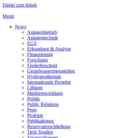
Direkt zum Inhalt
Menü
News
Anlagenbetrieb
Anlagentechnik
EGS
Erkundung & Analyse
Finanzierung
Forschung
Förderbescheid
Grundwassermessstellen
Hydrogeothermie
Internationale Projekte
Lithium
Marktentwicklung
Politik
Public Relations
Preis
Projekte
Publikationen
Reservoirerschließung
Tiefe Sonden
Veranstaltungen