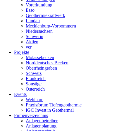
Vorerkundung
Esso
Geothermiekraftwerk
Landau
Mecklenburg-Vorpommern
Niedersachsen
Schwerin
Aktien
ver
Projekte
Molassebecken
Norddeutsches Becken
Oberrheingraben
Schweiz
Frankreich
Sonstige
Österreich
Events
Webinare
Praxisforum Tiefengeothermie
IGC Invest in Geothermal
Firmenverzeichnis
Anlagenbetreiber
Anlagenplanung