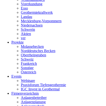
Vorerkundung
Esso
Geothermiekraftwerk
Landau
Mecklenburg-Vorpommern
Niedersachsen
Schwerin
Aktien
ver
Projekte
Molassebecken
Norddeutsches Becken
Oberrheingraben
Schweiz
Frankreich
Sonstige
Österreich
Events
Webinare
Praxisforum Tiefengeothermie
IGC Invest in Geothermal
Firmenverzeichnis
Anlagenbetreiber
Anlagenplanung