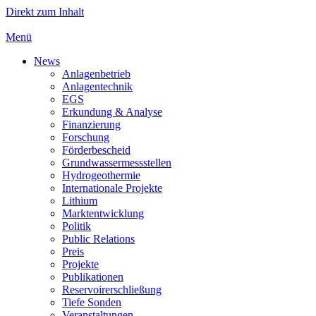
Direkt zum Inhalt
Menü
News
Anlagenbetrieb
Anlagentechnik
EGS
Erkundung & Analyse
Finanzierung
Forschung
Förderbescheid
Grundwassermessstellen
Hydrogeothermie
Internationale Projekte
Lithium
Marktentwicklung
Politik
Public Relations
Preis
Projekte
Publikationen
Reservoirerschließung
Tiefe Sonden
Veranstaltungen