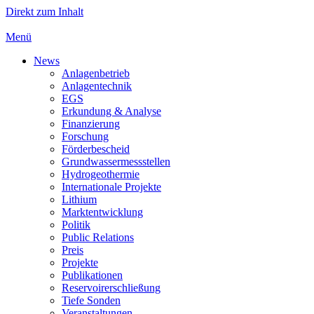
Direkt zum Inhalt
Menü
News
Anlagenbetrieb
Anlagentechnik
EGS
Erkundung & Analyse
Finanzierung
Forschung
Förderbescheid
Grundwassermessstellen
Hydrogeothermie
Internationale Projekte
Lithium
Marktentwicklung
Politik
Public Relations
Preis
Projekte
Publikationen
Reservoirerschließung
Tiefe Sonden
Veranstaltungen