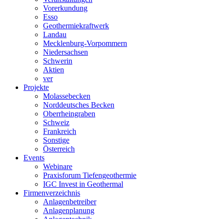
Vorerkundung
Esso
Geothermiekraftwerk
Landau
Mecklenburg-Vorpommern
Niedersachsen
Schwerin
Aktien
ver
Projekte
Molassebecken
Norddeutsches Becken
Oberrheingraben
Schweiz
Frankreich
Sonstige
Österreich
Events
Webinare
Praxisforum Tiefengeothermie
IGC Invest in Geothermal
Firmenverzeichnis
Anlagenbetreiber
Anlagenplanung