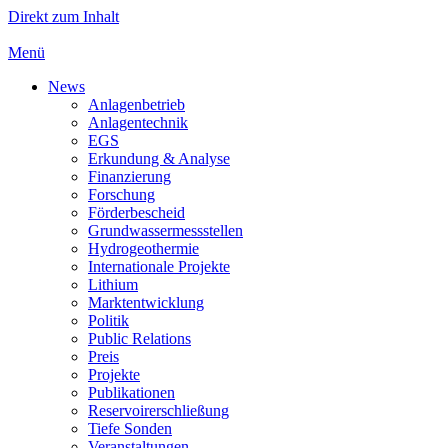
Direkt zum Inhalt
Menü
News
Anlagenbetrieb
Anlagentechnik
EGS
Erkundung & Analyse
Finanzierung
Forschung
Förderbescheid
Grundwassermessstellen
Hydrogeothermie
Internationale Projekte
Lithium
Marktentwicklung
Politik
Public Relations
Preis
Projekte
Publikationen
Reservoirerschließung
Tiefe Sonden
Veranstaltungen