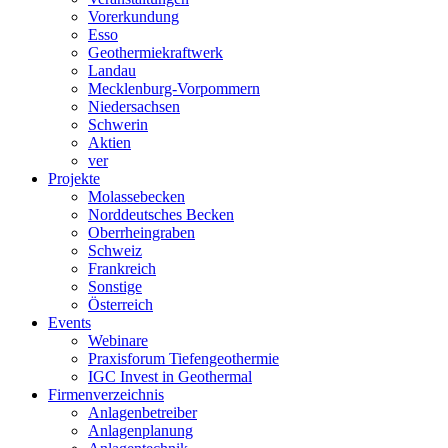
Vorerkundung
Esso
Geothermiekraftwerk
Landau
Mecklenburg-Vorpommern
Niedersachsen
Schwerin
Aktien
ver
Projekte
Molassebecken
Norddeutsches Becken
Oberrheingraben
Schweiz
Frankreich
Sonstige
Österreich
Events
Webinare
Praxisforum Tiefengeothermie
IGC Invest in Geothermal
Firmenverzeichnis
Anlagenbetreiber
Anlagenplanung