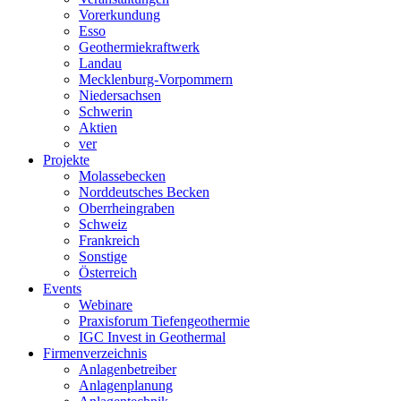
Vorerkundung
Esso
Geothermiekraftwerk
Landau
Mecklenburg-Vorpommern
Niedersachsen
Schwerin
Aktien
ver
Projekte
Molassebecken
Norddeutsches Becken
Oberrheingraben
Schweiz
Frankreich
Sonstige
Österreich
Events
Webinare
Praxisforum Tiefengeothermie
IGC Invest in Geothermal
Firmenverzeichnis
Anlagenbetreiber
Anlagenplanung