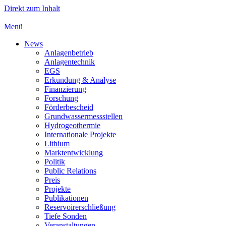
Direkt zum Inhalt
Menü
News
Anlagenbetrieb
Anlagentechnik
EGS
Erkundung & Analyse
Finanzierung
Forschung
Förderbescheid
Grundwassermessstellen
Hydrogeothermie
Internationale Projekte
Lithium
Marktentwicklung
Politik
Public Relations
Preis
Projekte
Publikationen
Reservoirerschließung
Tiefe Sonden
Veranstaltungen