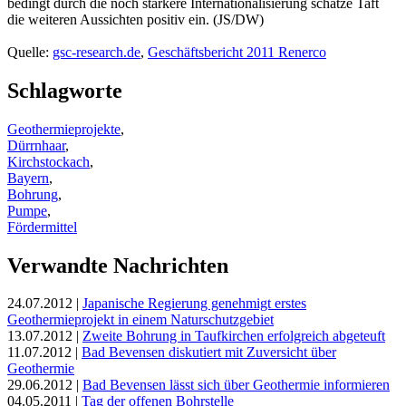
bedingt durch die noch stärkere Internationalisierung schätze Taft
die weiteren Aussichten positiv ein. (JS/DW)
Quelle:
gsc-research.de
,
Geschäftsbericht 2011 Renerco
Schlagworte
Geothermieprojekte
,
Dürrnhaar
,
Kirchstockach
,
Bayern
,
Bohrung
,
Pumpe
,
Fördermittel
Verwandte Nachrichten
24.07.2012
|
Japanische Regierung genehmigt erstes
Geothermieprojekt in einem Naturschutzgebiet
13.07.2012
|
Zweite Bohrung in Taufkirchen erfolgreich abgeteuft
11.07.2012
|
Bad Bevensen diskutiert mit Zuversicht über
Geothermie
29.06.2012
|
Bad Bevensen lässt sich über Geothermie informieren
04.05.2011
|
Tag der offenen Bohrstelle