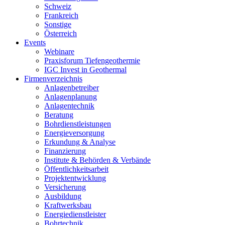
Schweiz
Frankreich
Sonstige
Österreich
Events
Webinare
Praxisforum Tiefengeothermie
IGC Invest in Geothermal
Firmenverzeichnis
Anlagenbetreiber
Anlagenplanung
Anlagentechnik
Beratung
Bohrdienstleistungen
Energieversorgung
Erkundung & Analyse
Finanzierung
Institute & Behörden & Verbände
Öffentlichkeitsarbeit
Projektentwicklung
Versicherung
Ausbildung
Kraftwerksbau
Energiedienstleister
Bohrtechnik