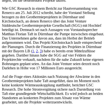
liegen, bis die bestehenden Projekte laufen.
Wie GSC Research in einem Bericht zur Hautversammlung von
Renerco am 25. Juli 2012 schreibt, habe der Vorstand Stellung
bezogen zu den Geothermieprojekten in Dürrnhaar und
Kirchstockach, an denen Renerco über das Joint Venture
Süddeutsche Geothermieprojekte Gesellschaft (SGG) mit Hochtief
beteiligt ist. Demnach sei nach Aussagen von Vorstandssprecher
Matthias Florian Taft in Dürrnhaar die Pumpe inzwischen eingebaut.
Das Unternehmen gehe davon aus, dass im Herbst der Betrieb
aufgenommen wird. Das Projekt Kirchstockach laufe entsprechend
der Planungen. Durch die Finanzierung des Projektes in Dürrnhaar
mit der Bayern LB (
1
,
2
,
3
) habe es bereits erste Mittelzuflüsse
gegeben. Darüber hinaus habe die SGG auf vier Feldern die
Projektrechte verkauft, nachdem für die nahe Zukunft keine eigenen
Bohrungen geplant seien. An das Joint Venture seien derzeit noch
Darlehen in Höhe von 17 Millionen Euro ausgereicht.
Auf die Frage eines Aktionärs nach Nutzung der Abwärme in den
Geothermieprojekten habe Taft ausgeführt, dass im Moment noch
keine konkrete Wärmeauskopplung stattfindet, berichtet GSC
Research. Die hohe Stromvergütung sichere nach Darstellung von
Taft eine grundlegende Wirtschaftlichkeit. Es wird jedoch an beiden
Standorten an konkreten Projekten zum Absatz von Wärme
gearbeitet, um die Projekte weiterzuentwickeln.