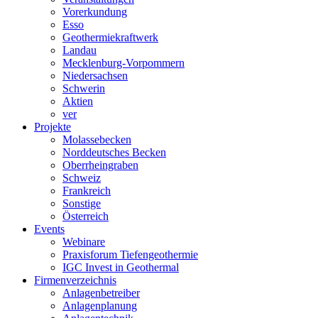
Vorerkundung
Esso
Geothermiekraftwerk
Landau
Mecklenburg-Vorpommern
Niedersachsen
Schwerin
Aktien
ver
Projekte
Molassebecken
Norddeutsches Becken
Oberrheingraben
Schweiz
Frankreich
Sonstige
Österreich
Events
Webinare
Praxisforum Tiefengeothermie
IGC Invest in Geothermal
Firmenverzeichnis
Anlagenbetreiber
Anlagenplanung