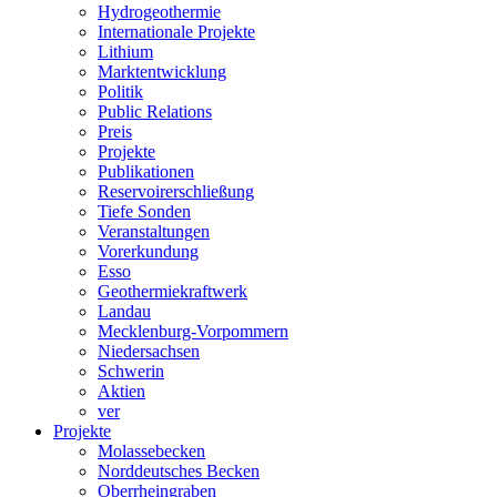
Hydrogeothermie
Internationale Projekte
Lithium
Marktentwicklung
Politik
Public Relations
Preis
Projekte
Publikationen
Reservoirerschließung
Tiefe Sonden
Veranstaltungen
Vorerkundung
Esso
Geothermiekraftwerk
Landau
Mecklenburg-Vorpommern
Niedersachsen
Schwerin
Aktien
ver
Projekte
Molassebecken
Norddeutsches Becken
Oberrheingraben