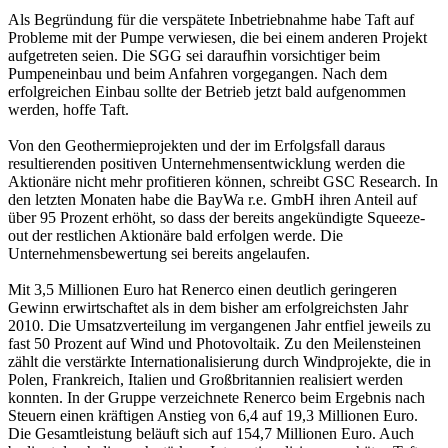
Als Begründung für die verspätete Inbetriebnahme habe Taft auf
Probleme mit der Pumpe verwiesen, die bei einem anderen Projekt
aufgetreten seien. Die SGG sei daraufhin vorsichtiger beim
Pumpeneinbau und beim Anfahren vorgegangen. Nach dem
erfolgreichen Einbau sollte der Betrieb jetzt bald aufgenommen
werden, hoffe Taft.
Von den Geothermieprojekten und der im Erfolgsfall daraus
resultierenden positiven Unternehmensentwicklung werden die
Aktionäre nicht mehr profitieren können, schreibt GSC Research. In
den letzten Monaten habe die BayWa r.e. GmbH ihren Anteil auf
über 95 Prozent erhöht, so dass der bereits angekündigte Squeeze-
out der restlichen Aktionäre bald erfolgen werde. Die
Unternehmensbewertung sei bereits angelaufen.
Mit 3,5 Millionen Euro hat Renerco einen deutlich geringeren
Gewinn erwirtschaftet als in dem bisher am erfolgreichsten Jahr
2010. Die Umsatzverteilung im vergangenen Jahr entfiel jeweils zu
fast 50 Prozent auf Wind und Photovoltaik. Zu den Meilensteinen
zählt die verstärkte Internationalisierung durch Windprojekte, die in
Polen, Frankreich, Italien und Großbritannien realisiert werden
konnten. In der Gruppe verzeichnete Renerco beim Ergebnis nach
Steuern einen kräftigen Anstieg von 6,4 auf 19,3 Millionen Euro.
Die Gesamtleistung beläuft sich auf 154,7 Millionen Euro. Auch