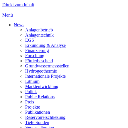
Direkt zum Inhalt
Menü
News
Anlagenbetrieb
Anlagentechnik
EGS
Erkundung & Analyse
Finanzierung
Forschung
Förderbescheid
Grundwassermessstellen
Hydrogeothermie
Internationale Projekte
Lithium
Marktentwicklung
Politik
Public Relations
Preis
Projekte
Publikationen
Reservoirerschließung
Tiefe Sonden
Veranstaltungen