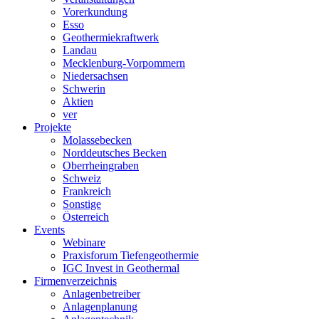
Vorerkundung
Esso
Geothermiekraftwerk
Landau
Mecklenburg-Vorpommern
Niedersachsen
Schwerin
Aktien
ver
Projekte
Molassebecken
Norddeutsches Becken
Oberrheingraben
Schweiz
Frankreich
Sonstige
Österreich
Events
Webinare
Praxisforum Tiefengeothermie
IGC Invest in Geothermal
Firmenverzeichnis
Anlagenbetreiber
Anlagenplanung