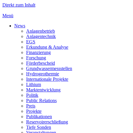
Direkt zum Inhalt
Menü
News
Anlagenbetrieb
Anlagentechnik
EGS
Erkundung & Analyse
Finanzierung
Forschung
Förderbescheid
Grundwassermessstellen
Hydrogeothermie
Internationale Projekte
Lithium
Marktentwicklung
Politik
Public Relations
Preis
Projekte
Publikationen
Reservoirerschließung
Tiefe Sonden
Veranstaltungen