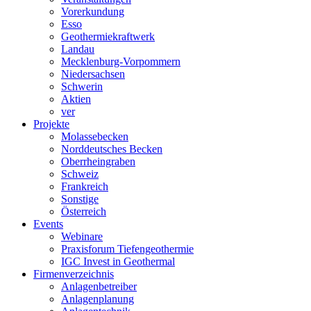
Vorerkundung
Esso
Geothermiekraftwerk
Landau
Mecklenburg-Vorpommern
Niedersachsen
Schwerin
Aktien
ver
Projekte
Molassebecken
Norddeutsches Becken
Oberrheingraben
Schweiz
Frankreich
Sonstige
Österreich
Events
Webinare
Praxisforum Tiefengeothermie
IGC Invest in Geothermal
Firmenverzeichnis
Anlagenbetreiber
Anlagenplanung