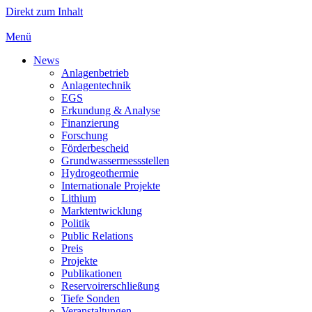
Direkt zum Inhalt
Menü
News
Anlagenbetrieb
Anlagentechnik
EGS
Erkundung & Analyse
Finanzierung
Forschung
Förderbescheid
Grundwassermessstellen
Hydrogeothermie
Internationale Projekte
Lithium
Marktentwicklung
Politik
Public Relations
Preis
Projekte
Publikationen
Reservoirerschließung
Tiefe Sonden
Veranstaltungen