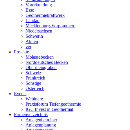
Vorerkundung
Esso
Geothermiekraftwerk
Landau
Mecklenburg-Vorpommern
Niedersachsen
Schwerin
Aktien
ver
Projekte
Molassebecken
Norddeutsches Becken
Oberrheingraben
Schweiz
Frankreich
Sonstige
Österreich
Events
Webinare
Praxisforum Tiefengeothermie
IGC Invest in Geothermal
Firmenverzeichnis
Anlagenbetreiber
Anlagenplanung